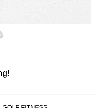
ng!
GOLF FITNESS