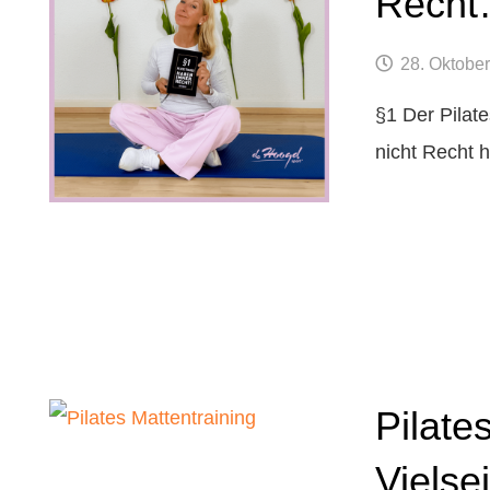
Rech
28. Oktobe
§1 Der Pilate
nicht Recht h
Pilate
Vielse