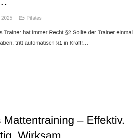
t…
r 2025
Pilates
s Trainer hat immer Recht §2 Sollte der Trainer einmal
aben, tritt automatisch §1 in Kraft!…
s Mattentraining – Effektiv.
itig. Wirksam.