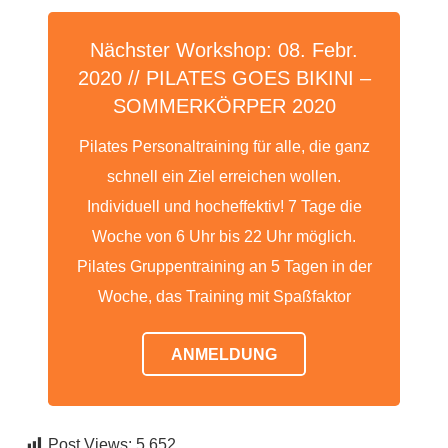
Nächster Workshop: 08. Febr.
2020 // PILATES GOES BIKINI –
SOMMERKÖRPER 2020
Pilates Personaltraining für alle, die ganz
schnell ein Ziel erreichen wollen.
Individuell und hocheffektiv! 7 Tage die
Woche von 6 Uhr bis 22 Uhr möglich.
Pilates Gruppentraining an 5 Tagen in der
Woche, das Training mit Spaßfaktor
ANMELDUNG
Post Views:
5.652